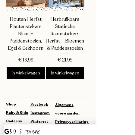
Houten Herfst
Herbruikbare
Plantenstekers
Statische
Kleur –
Raamstickers
Paddenstoelen,
Herfst – Bloemen
Egel & Eekhoorn
& Paddenstoelen
Prijs
Prijs
€ 13,99
€ 21,95
In winkelwagen
In winkelwagen
Shop
Facebook
Algemene
Baby & Kids
Instagram
voorwaarden
Cadeaus
Pinterest
Privacyverklaring
Seizoen &
Privacybeleid