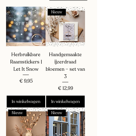
Nieuw
Herbruikbare
Handgemaakte
Raamstickers |
ijzerdraad
Let It Snow
bloemen – set van
3
Prijs
€ 9,95
Prijs
€ 12,99
In winkelwagen
In winkelwagen
Nieuw
Nieuw