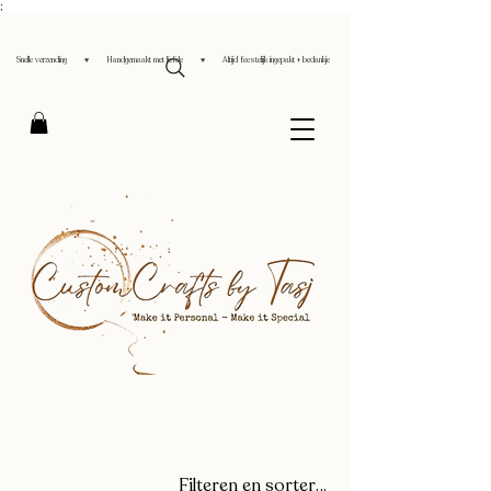
;
Snelle verzending ♥ Handgemaakt met liefde ♥ Altijd feestelijk ingepakt + bedankje
Filteren en sorteren