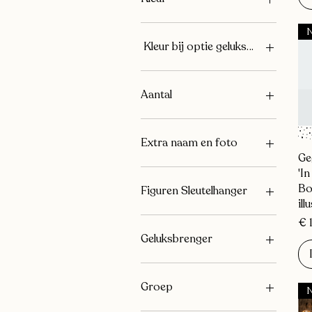
Kleur bij optie geluksbrenger
Aantal
1
2
Extra naam en foto
3
Ge
7
'I
8
Bo
Figuren Sleutelhanger
ill
9
10
Gegraveerde bloemetjes
Pri
€ 
11
Hartjes
Geluksbrenger
12
Sterretjes
Ja
Nee
Groep