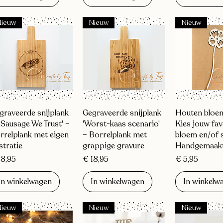
Nieuw
Nieuw
Nieuw
Snel overzicht
Snel overzicht
Snel over
graveerde snijplank
Gegraveerde snijplank
Houten bloem
n Sausage We Trust' –
'Worst-kaas scenario'
Kies jouw fav
rrelplank met eigen
– Borrelplank met
bloem en/of s
ustratie
grappige gravure
Handgemaak
js
Prijs
Prijs
18,95
€ 18,95
€ 5,95
In winkelwagen
In winkelwagen
In winkelw
Nieuw
Nieuw
Nieuw