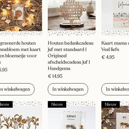
Snel overzicht
Snel overzicht
Snel over
graveerde houten
Houten bedankcadeau
Kaart mama o
nnebloem met kaart
juf met standaard |
Veel liefs
Een bloemetje voor
Origineel
Prijs
€ 4,95
u
afscheidscadeau juf |
Handgema
js
5,95
Prijs
€ 14,95
In winkelwagen
In winkelwagen
In winkelw
Nieuw
Nieuw
Nieuw