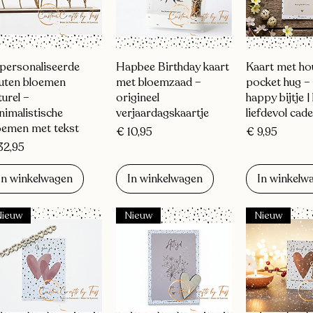
Snel overzicht
Snel overzicht
Snel over
personaliseerde
Hapbee Birthday kaart
Kaart met ho
uten bloemen
met bloemzaad –
pocket hug –
turel –
origineel
happy bijtje | 
nimalistische
verjaardagskaartje
liefdevol cade
oemen met tekst
Prijs
Prijs
€ 10,95
€ 9,95
js
32,95
In winkelwagen
In winkelwagen
In winkelw
Nieuw
Nieuw
Nieuw