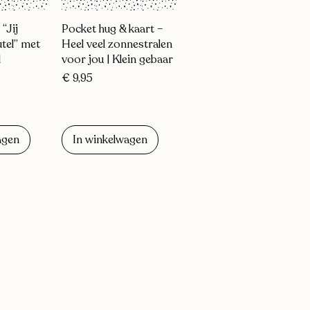
zicht
Snel overzicht
“Jij
Pocket hug & kaart –
utel” met
Heel veel zonnestralen
l
voor jou | Klein gebaar
Prijs
€ 9,95
agen
In winkelwagen