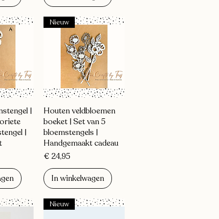
Nieuw
zicht
Snel overzicht
stengel |
Houten veldbloemen
oriete
boeket | Set van 5
tengel |
bloemstengels |
t
Handgemaakt cadeau
Prijs
€ 24,95
agen
In winkelwagen
Nieuw