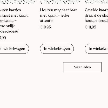
Snel overzicht
Snel overzicht
Snel over
uten hartjes
Houten magneet hart
Gevulde kaart 
gneet met kaart
met kaart – leuke
draagt de sle
ar keuze –
attentie
houten sleute
rsoonlijk
Prijs
Prijs
€ 9,95
€ 11,95
efdescadeau
js
9,95
In winkelwagen
In winkelwagen
In winkelw
Meer laden