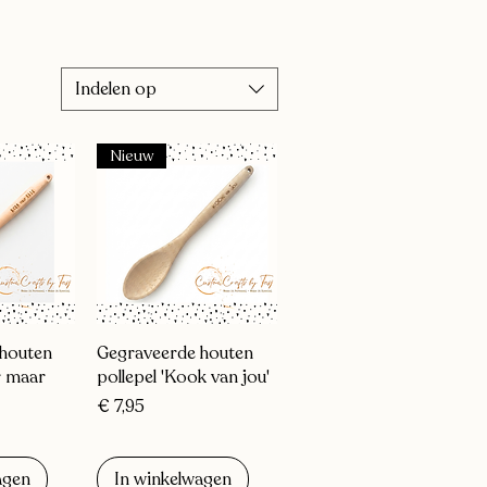
Indelen op
Nieuw
zicht
Snel overzicht
houten
Gegraveerde houten
r maar
pollepel 'Kook van jou'
Prijs
€ 7,95
agen
In winkelwagen