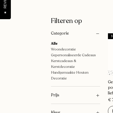
REVIEWS
★
Filteren op
Categorie
Alle
Woondecoratie
Gepersonaliseerde Cadeaus
Kerstcadeaus &
Kerstdecoratie
Handgemaakte Houten
Decoratie
Ge
po
lie
Prijs
Pri
€ 
€ 1
€ 100
Kleur