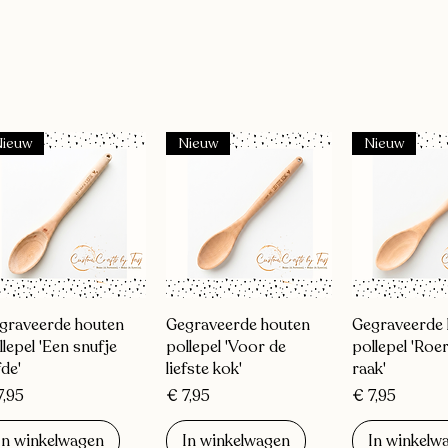
Nieuw
Nieuw
Nieuw
Snel overzicht
Snel overzicht
Snel over
graveerde houten
Gegraveerde houten
Gegraveerde 
llepel 'Een snufje
pollepel 'Voor de
pollepel 'Roe
fde'
liefste kok'
raak'
js
Prijs
Prijs
7,95
€ 7,95
€ 7,95
In winkelwagen
In winkelwagen
In winkelw