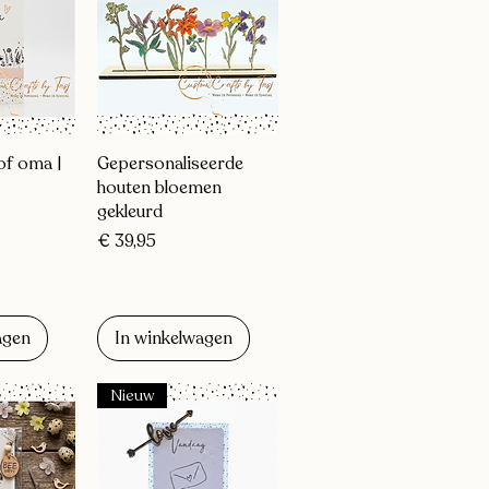
zicht
Snel overzicht
f oma |
Gepersonaliseerde
houten bloemen
gekleurd
Prijs
€ 39,95
agen
In winkelwagen
Nieuw