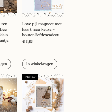
zicht
Snel overzicht
uten
Love pijl magneet met
 Bee
kaart naar keuze –
klein
houten liefdescadeau
autje
Prijs
€ 9,95
agen
In winkelwagen
Nieuw