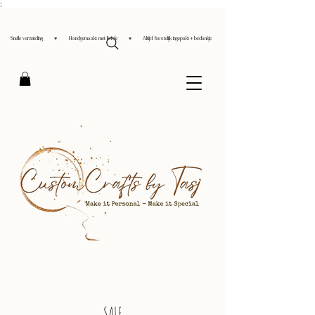
;
Snelle verzending ♥ Handgemaakt met liefde ♥ Altijd feestelijk ingepakt + bedankje
SALE