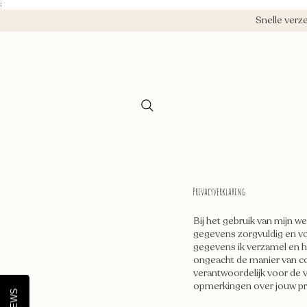
;
Snelle ver
Home
Baby & Kids
Cadeaus per 
Privacyverklaring
Bij het gebruik van mijn 
gegevens zorgvuldig en vol
gegevens ik verzamel en h
ongeacht de manier van c
verantwoordelijk voor de 
opmerkingen over jouw pr