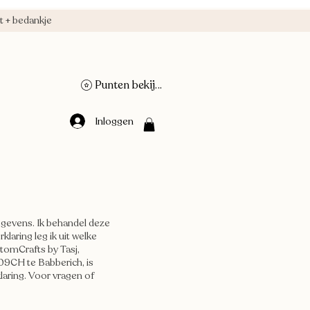
 + bedankje
Punten bekijken
Inloggen
Herbruikbare Raamstickers
Loyaliteit
egevens. Ik behandel deze
laring leg ik uit welke
tomCrafts by Tasj,
09CH te Babberich, is
aring. Voor vragen of