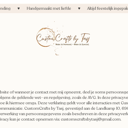
zending ♥ Handgemaakt met liefde ♥ Altijd feestelijk ingepakt
gelegenheid
Seizoen & Feest
DIY & Knutselen
Home & Deco
website of wanneer je contact met mij opneemt, deel je soms persoonsg
gens de geldende wet- en regelgeving, zoals de AVG. In deze privacyverk
oe ik hiermee omga. Deze verklaring geldt voor alle interacties met Cus
ommunicatie. CustomCrafts by Tasj, gevestigd aan de Landkamp 10, 69
verwerking van persoonsgegevens zoals beschreven in deze privacyverkl
ivacy kun je contact opnemen via:
customscraftsbytasj@gmail.com
.