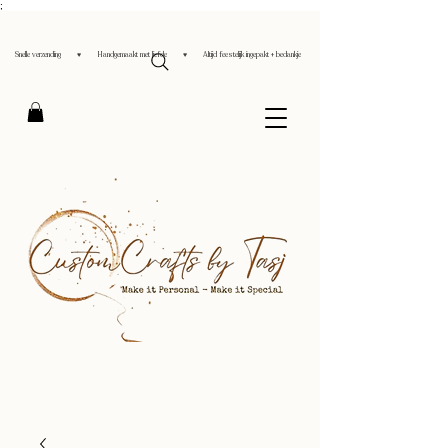
;
Snelle verzending ♥ Handgemaakt met liefde ♥ Altijd feestelijk ingepakt + bedankje