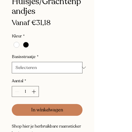
Huisjes/Grachtenp
andjes
Verkoopprijs
Vanaf
€31,18
Kleur
*
Basisstraatje
*
Aantal
*
In winkelwagen
Shop hier je herbruikbare raamsticker