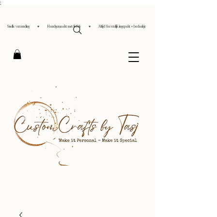
;
Snelle verzending ♥ Handgemaakt met liefde ♥ Altijd feestelijk ingepakt + bedankje