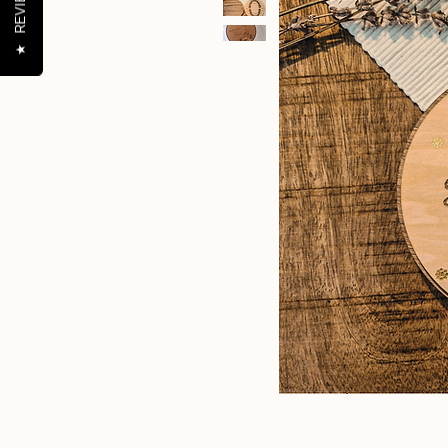
REVIEWS
★