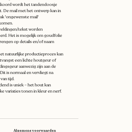
akkoord wordt het tandendoosje
. De mail met het ontwerp kan in
vak 'ongewenste mail'
tkomen.
eeldingen/tekst worden
erd. Het is mogelijk om goudfolie
brengen op details en/of naam
et natuurlijke productieproces kan
ntvangst een lichte houtgeur of
dingsgeur aanwezig zijn aan de
Dit is normaal en vervliegt na
van tijd.
dend is uniek – het hout kan
jke variaties tonen in kleur en nerf.
Algemene voorwaarden