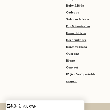
Baby & Kids
Cadeaus
Seizoen & Feest
Diy & Knutselen
Home & Deco
Herbruikbare
Raamstickers
Over ons
Blogs
Contact
FAQs - Veelgestelde
vragen