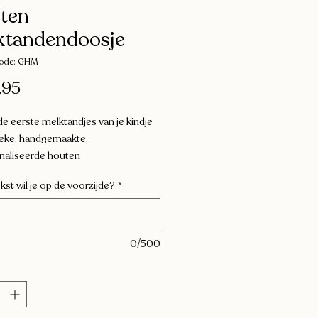
ten
ktandendoosje
ode: GHM
Prijs
,95
e eerste melktandjes van je kindje
nieke, handgemaakte,
naliseerde houten
dendoosje. Gepersonaliseerd op
kst wil je op de voorzijde?
*
n het geboortekaartje. Gemaakt van
illende multiplex lagen,
ouden met sterke magneetjes.
 een gegraveerde indeling
0/500
echts) voor overzicht en uitsparingen
melktandjes.