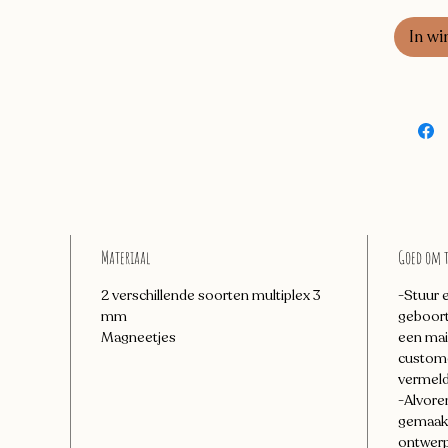
In wi
Materiaal
Goed om 
2 verschillende soorten multiplex 3
-Stuur e
mm
geboorte
Magneetjes
een mai
custom
vermeld
-Alvore
gemaakt,
ontwerp