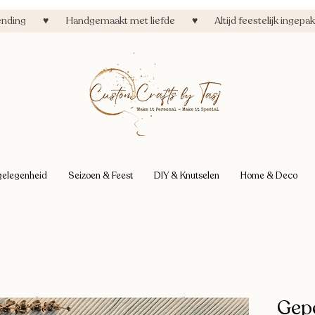
zending ♥ Handgemaakt met liefde ♥ Altijd feestelijk ingepakt
gelegenheid
Seizoen & Feest
DIY & Knutselen
Home & Deco
Gep