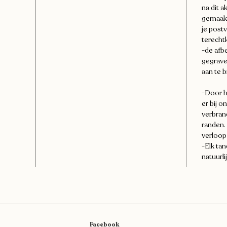
na dit 
gemaakt
je post
terech
-de afb
gegrave
aan te 
-Door h
er bij o
verbran
randen. 
verloop 
-Elk tan
natuurli
Facebook