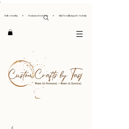
;
Snelle verzending ♥ Handgemaakt met liefde ♥ Altijd feestelijk ingepakt + bedankje