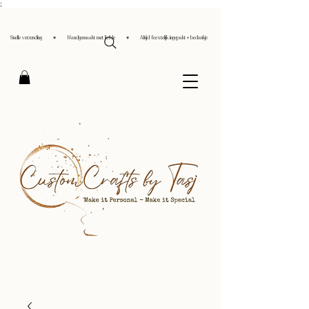
;
Snelle verzending ♥ Handgemaakt met liefde ♥ Altijd feestelijk ingepakt + bedankje