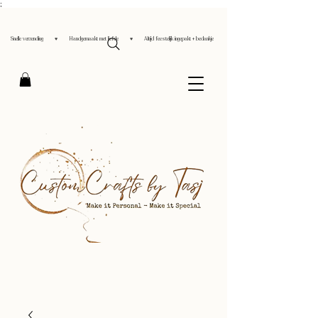
;
Snelle verzending ♥ Handgemaakt met liefde ♥ Altijd feestelijk ingepakt + bedankje