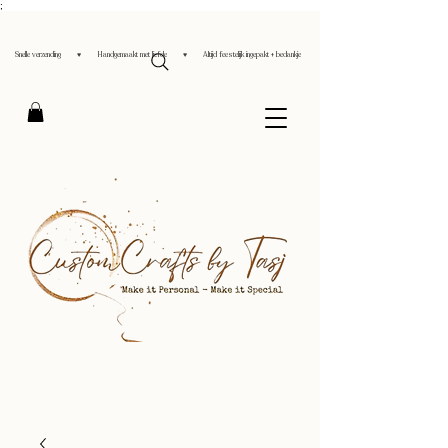
;
Snelle verzending ♥ Handgemaakt met liefde ♥ Altijd feestelijk ingepakt + bedankje